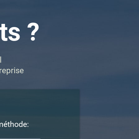
ts ?
l
reprise
 méthode: