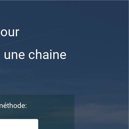
our
 une chaine
 méthode: