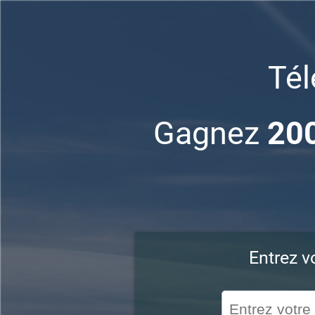
Té
Gagnez
200
Entrez v