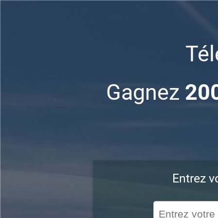
Té
Gagnez
200
Entrez v