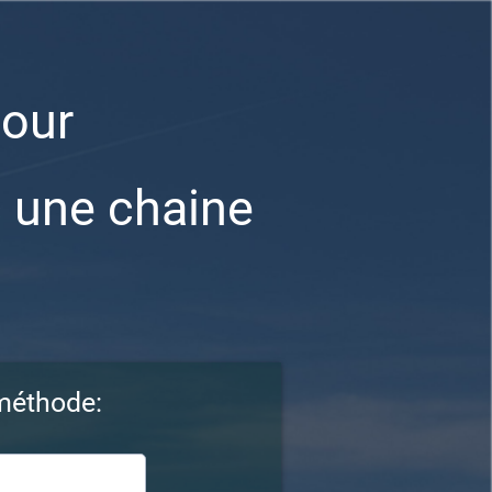
our
 une chaine
 méthode: