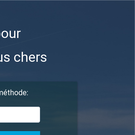
pour
us chers
 méthode: