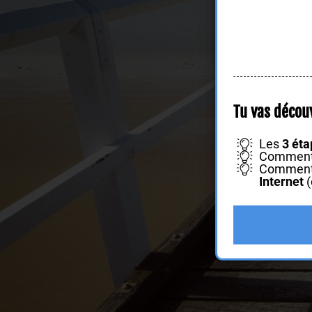
Tu vas découv
Les
3 ét
Comment j
Comment d
Internet
(