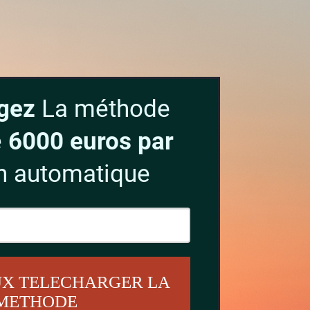
rgez
La méthode
e
6000 euros par
n automatique
EUX TELECHARGER LA
METHODE