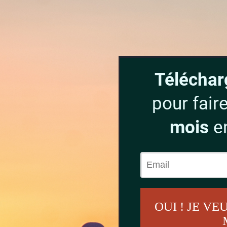
Télécha
pour fair
mois
e
OUI ! JE V