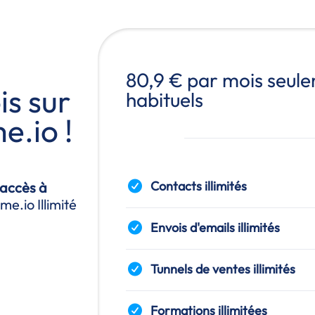
80,9 € par mois seule
s sur
habituels
e.io
!
Contacts illimités
 accès à
eme.io
Illimité
Envois d'emails illimités
Tunnels de ventes illimités
Formations illimitées