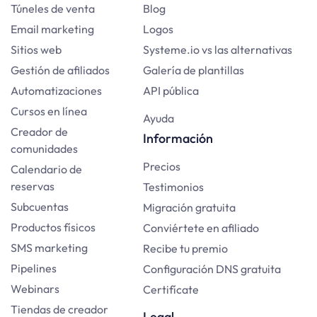
Túneles de venta
Blog
Email marketing
Logos
Sitios web
Systeme.io vs las alternativas
Gestión de afiliados
Galería de plantillas
Automatizaciones
API pública
Cursos en línea
Ayuda
Creador de
Información
comunidades
Precios
Calendario de
reservas
Testimonios
Subcuentas
Migración gratuita
Productos físicos
Conviértete en afiliado
SMS marketing
Recibe tu premio
Pipelines
Configuración DNS gratuita
Webinars
Certifícate
Tiendas de creador
Legal