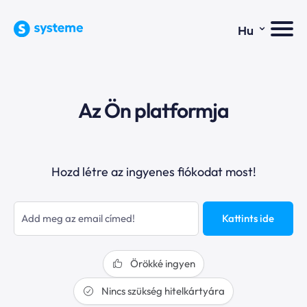
⌄
Hu
Az Ön platformja
Hozd létre az ingyenes fiókodat most!
Kattints ide
Örökké ingyen
Nincs szükség hitelkártyára