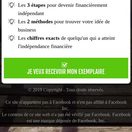
Les
3 étapes
pour devenir financièrement
indépendant
Les
2 méthodes
pour trouver votre idée de
business
Les
chiffres exacts
de quelqu'un qui a atteint
l'indépendance financière
JE VEUX RECEVOIR MON EXEMPLAIRE
© 2019 Copyright - Tous droits réservés.
Ce site n'appartient pas à Facebook et n'est pas affilié à Facebook
Inc.
Le contenu de ce site web n'a pas été vérifié par Facebook. Facebook
est une marque déposée de Facebook, Inc.