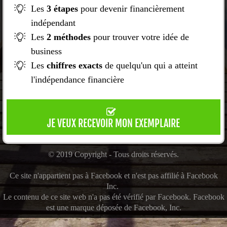
Les
3 étapes
pour devenir financièrement
indépendant
Les
2 méthodes
pour trouver votre idée de
business
Les
chiffres exacts
de quelqu'un qui a atteint
l'indépendance financière
JE VEUX RECEVOIR MON EXEMPLAIRE
© 2019 Copyright - Tous droits réservés.
Ce site n'appartient pas à Facebook et n'est pas affilié à Facebook
Inc.
Le contenu de ce site web n'a pas été vérifié par Facebook. Facebook
est une marque déposée de Facebook, Inc.