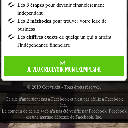
Les
3 étapes
pour devenir financièrement
indépendant
Les
2 méthodes
pour trouver votre idée de
business
Les
chiffres exacts
de quelqu'un qui a atteint
l'indépendance financière
JE VEUX RECEVOIR MON EXEMPLAIRE
© 2019 Copyright - Tous droits réservés.
Ce site n'appartient pas à Facebook et n'est pas affilié à Facebook
Inc.
Le contenu de ce site web n'a pas été vérifié par Facebook. Facebook
est une marque déposée de Facebook, Inc.