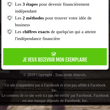
Les
3 étapes
pour devenir financièrement
indépendant
Les
2 méthodes
pour trouver votre idée de
business
Les
chiffres exacts
de quelqu'un qui a atteint
l'indépendance financière
JE VEUX RECEVOIR MON EXEMPLAIRE
© 2019 Copyright - Tous droits réservés.
Ce site n'appartient pas à Facebook et n'est pas affilié à Facebook
Inc.
Le contenu de ce site web n'a pas été vérifié par Facebook. Facebook
est une marque déposée de Facebook, Inc.