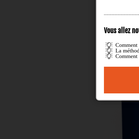
Vous allez n
Commen
La métho
Comment v