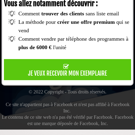
Vous allez notamment découvrir :
Comment
trouver des clients
sans liste email
La méthode pour
créer une offre premium
qui se
vend
Comment vendre par téléphone des programmes à
plus de 6000 €
l'unité
JE VEUX RECEVOIR MON EXEMPLAIRE
© 2022 Copyright - Tous droits réservés.
Ce site n'appartient pas à Facebook et n'est pas affilié à Facebook
Inc.
Le contenu de ce site web n'a pas été vérifié par Facebook. Facebook
est une marque déposée de Facebook, Inc.