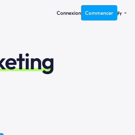
⌄
Connexion
Commencer
Fr
eting