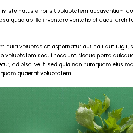
nis iste natus error sit voluptatem accusantium 
a quae ab illo inventore veritatis et quasi archit
quia voluptas sit aspernatur aut odit aut fugit,
ne voluptatem sequi nesciunt. Neque porro quisqu
etur, adipisci velit, sed quia non numquam eius m
iquam quaerat voluptatem.