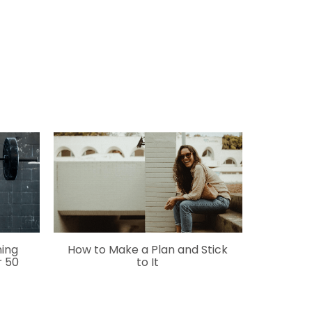
ning
How to Make a Plan and Stick
 50
to It