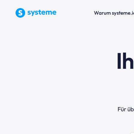
Warum systeme.i
I
Für ü