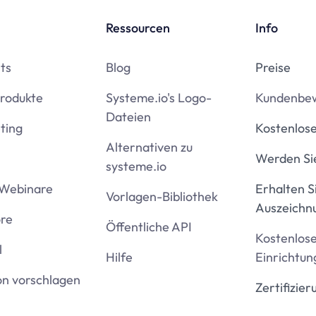
Ressourcen
Info
ts
Blog
Preise
Produkte
Systeme.io's Logo-
Kundenbe
Dateien
ting
Kostenlose
Alternativen zu
Werden Sie
systeme.io
Webinare
Erhalten S
Vorlagen-Bibliothek
Auszeichn
ore
Öffentliche API
Kostenlos
l
Hilfe
Einrichtun
on vorschlagen
Zertifizier