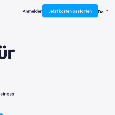
⌄
Anmelden
Jetzt kostenlos starten
De
ür
t
siness