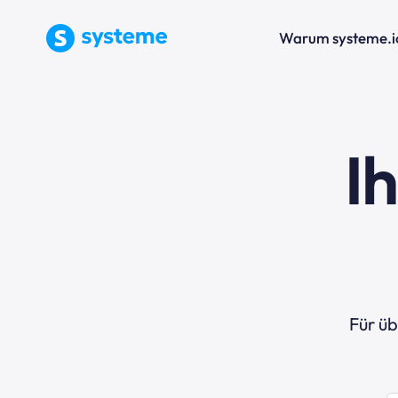
Warum systeme.i
I
Für ü