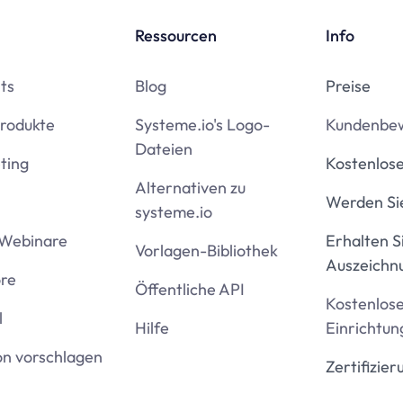
Ressourcen
Info
ts
Blog
Preise
Produkte
Systeme.io's Logo-
Kundenbe
Dateien
ting
Kostenlose
Alternativen zu
Werden Sie
systeme.io
Webinare
Erhalten S
Vorlagen-Bibliothek
Auszeichn
ore
Öffentliche API
Kostenlos
l
Hilfe
Einrichtun
on vorschlagen
Zertifizier