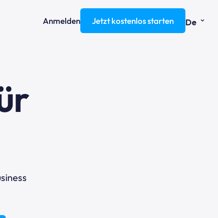
⌄
Anmelden
Jetzt kostenlos starten
De
ür
t
siness