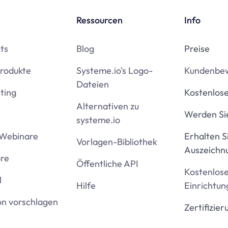
Ressourcen
Info
ts
Blog
Preise
Produkte
Systeme.io's Logo-
Kundenbe
Dateien
ting
Kostenlose
Alternativen zu
Werden Sie
systeme.io
Webinare
Erhalten S
Vorlagen-Bibliothek
Auszeichn
ore
Öffentliche API
Kostenlos
l
Hilfe
Einrichtun
on vorschlagen
Zertifizier