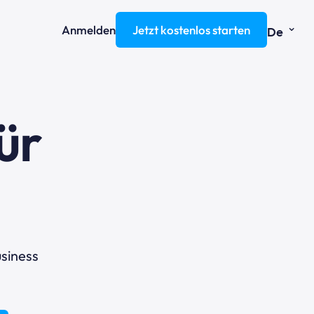
⌄
Anmelden
Jetzt kostenlos starten
De
ür
i
siness