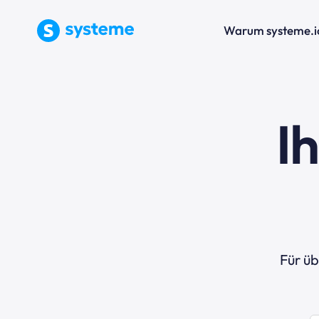
Warum systeme.i
I
Für ü