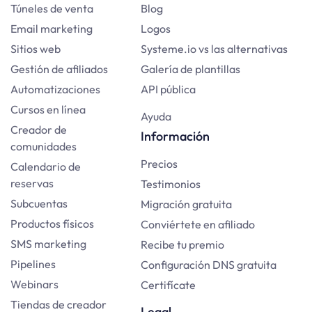
Túneles de venta
Blog
Email marketing
Logos
Sitios web
Systeme.io vs las alternativas
Gestión de afiliados
Galería de plantillas
Automatizaciones
API pública
Cursos en línea
Ayuda
Creador de
Información
comunidades
Precios
Calendario de
reservas
Testimonios
Subcuentas
Migración gratuita
Productos físicos
Conviértete en afiliado
SMS marketing
Recibe tu premio
Pipelines
Configuración DNS gratuita
Webinars
Certifícate
Tiendas de creador
Legal