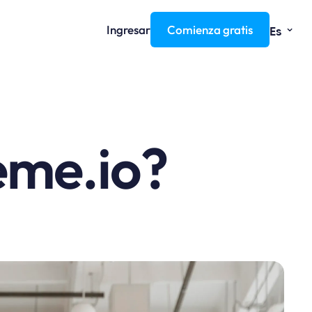
⌄
Ingresar
Comienza gratis
Es
eme.io?