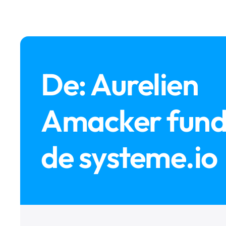
De: Aurelien
Amacker fun
de systeme.io