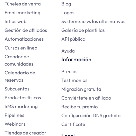
Túneles de venta
Blog
Email marketing
Logos
Sitios web
Systeme.io vs las alternativas
Gestión de afiliados
Galería de plantillas
Automatizaciones
API pública
Cursos en línea
Ayuda
Creador de
Información
comunidades
Precios
Calendario de
reservas
Testimonios
Subcuentas
Migración gratuita
Productos físicos
Conviértete en afiliado
SMS marketing
Recibe tu premio
Pipelines
Configuración DNS gratuita
Webinars
Certifícate
Tiendas de creador
Legal