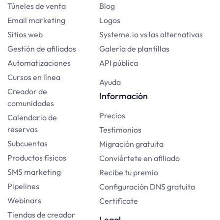
Túneles de venta
Blog
Email marketing
Logos
Sitios web
Systeme.io vs las alternativas
Gestión de afiliados
Galería de plantillas
Automatizaciones
API pública
Cursos en línea
Ayuda
Creador de
Información
comunidades
Precios
Calendario de
reservas
Testimonios
Subcuentas
Migración gratuita
Productos físicos
Conviértete en afiliado
SMS marketing
Recibe tu premio
Pipelines
Configuración DNS gratuita
Webinars
Certifícate
Tiendas de creador
Legal