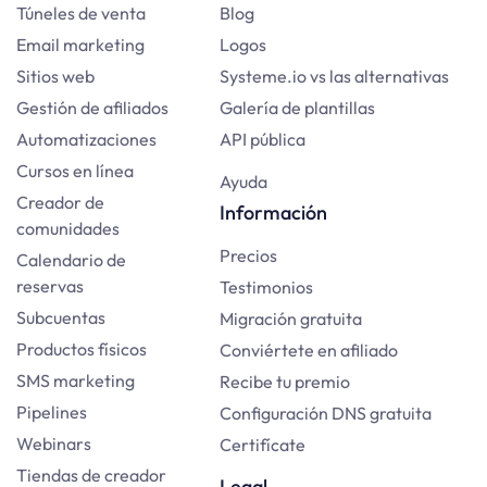
Túneles de venta
Blog
Email marketing
Logos
Sitios web
Systeme.io vs las alternativas
Gestión de afiliados
Galería de plantillas
Automatizaciones
API pública
Cursos en línea
Ayuda
Creador de
Información
comunidades
Precios
Calendario de
reservas
Testimonios
Subcuentas
Migración gratuita
Productos físicos
Conviértete en afiliado
SMS marketing
Recibe tu premio
Pipelines
Configuración DNS gratuita
Webinars
Certifícate
Tiendas de creador
Legal