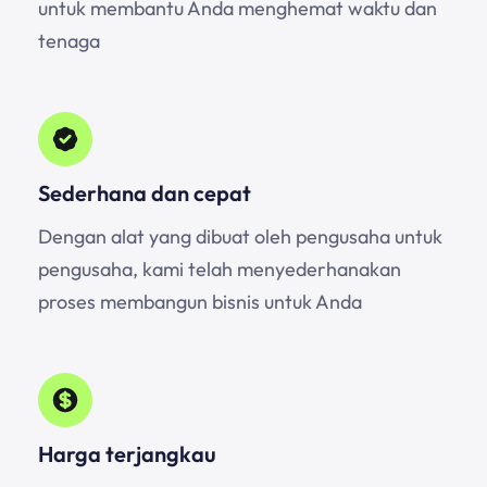
untuk membantu Anda menghemat waktu dan
tenaga
Sederhana dan cepat
Dengan alat yang dibuat oleh pengusaha untuk
pengusaha, kami telah menyederhanakan
proses membangun bisnis untuk Anda
Harga terjangkau