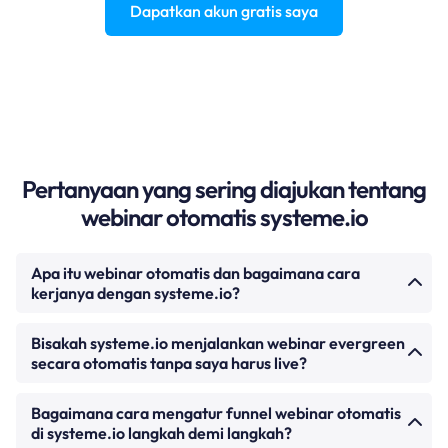
Dapatkan akun gratis saya
Pertanyaan yang sering diajukan tentang
webinar otomatis systeme.io
Apa itu webinar otomatis dan bagaimana cara
kerjanya dengan systeme.io?
Webinar otomatis adalah video yang telah direkam
Bisakah systeme.io menjalankan webinar evergreen
sebelumnya yang diputar dalam loop terjadwal,
secara otomatis tanpa saya harus live?
sehingga penonton mengalaminya sebagai presentasi
langsung. Di
systeme.io
, Anda membuat funnel
Ya, itulah kasus penggunaan utamanya. Anda
webinar: halaman pendaftaran menangkap email
Bagaimana cara mengatur funnel webinar otomatis
merekam presentasi Anda satu kali, mengaturnya
peserta, mereka memilih waktu sesi mendatang, dan
di systeme.io langkah demi langkah?
untuk berjalan sesuai jadwal berulang (setiap 15 menit,
platform mengirimkan pengingat. Pada waktu yang