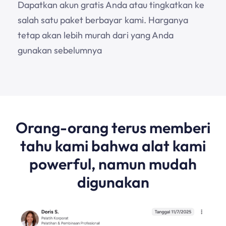
Dapatkan akun gratis Anda atau tingkatkan ke
salah satu paket berbayar kami. Harganya
tetap akan lebih murah dari yang Anda
gunakan sebelumnya
Orang-orang terus memberi
tahu kami bahwa alat kami
powerful, namun mudah
digunakan