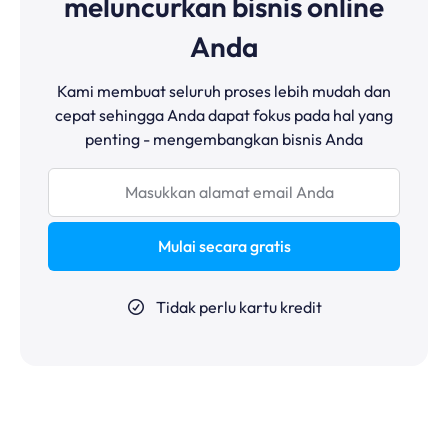
meluncurkan bisnis online
Anda
Kami membuat seluruh proses lebih mudah dan
cepat sehingga Anda dapat fokus pada hal yang
penting - mengembangkan bisnis Anda
Mulai secara gratis
Tidak perlu kartu kredit