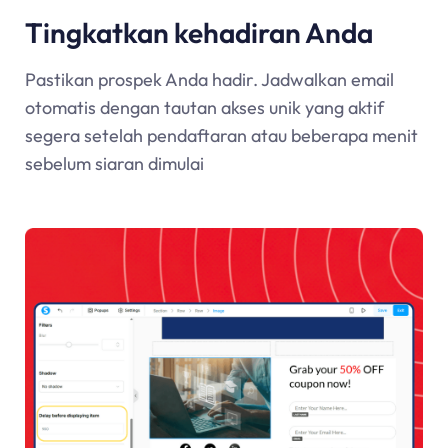
Tingkatkan kehadiran Anda
Pastikan prospek Anda hadir. Jadwalkan email
otomatis dengan tautan akses unik yang aktif
segera setelah pendaftaran atau beberapa menit
sebelum siaran dimulai