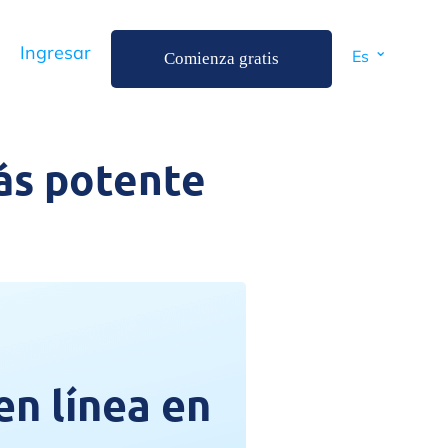
⌄
Ingresar
Es
Comienza gratis
ás potente
en línea en