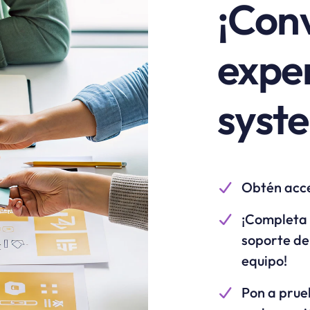
¡Conv
exper
syste
Obtén acce
¡Completa 
soporte de
equipo!
Pon a prue