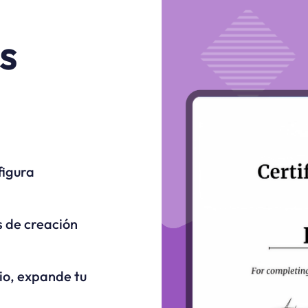
s
figura
s de creación
io, expande tu