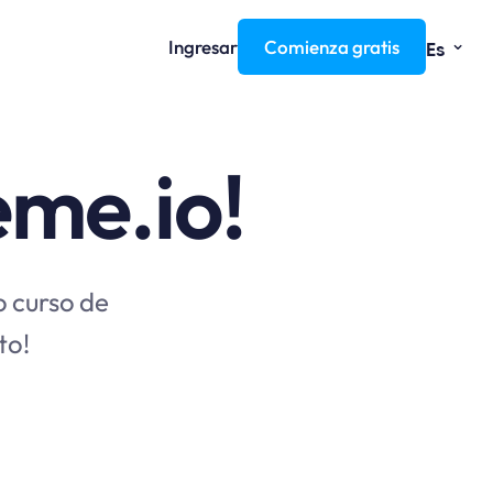
⌄
Ingresar
Comienza gratis
Es
eme.io!
o curso de
to!