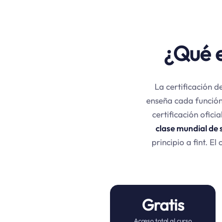
¿Qué e
La certificación d
enseña cada función
certificación oficia
clase mundial de 
principio a fint. E
Gratis
Acceso total al curso