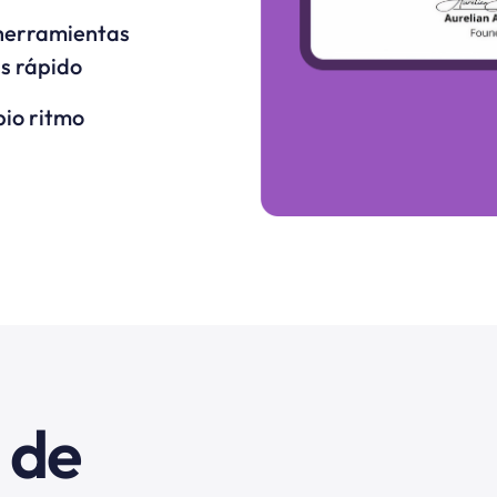
 herramientas
ás rápido
pio ritmo
 de