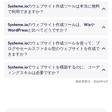
Systeme.ioのウェブサイト作成ツールでは、ドラッグ
Systeme.ioのウェブサイト作成ツールは本当に無料
＆ドロップエディターを使って本格的なウェブサイト
で利用できますか？
を作成できます。テンプレートを選択し、テキストや
画像をカスタマイズし、ページを追加し、ナビゲーシ
はい。ウェブサイト作成ツールは無料プランに含まれ
ョンを設定し、ドメインを設定して公開できます — コ
Systeme.ioのウェブサイト作成ツールは、Wixや
ています。ページを作成し、カスタムドメイン（無料
ーディングは不要です。すべてのウェブサイトページ
WordPressと比べてどうですか？
プランでは1つのカスタムドメイン）で公開し、メール
は、ファネル、メールリスト、コースとともに、
リストやファネルと連携できます — すべて無料で利用
Systeme.ioは、WixやWordPressよりもシンプルであ
Systeme.ioアカウント内で管理されます。訪問者がウ
できます。ホスティング費用、プラグイン料金、スト
Systeme.ioのウェブサイト作成ツールを使って、ブ
り、WixやWordPressではプラグインが必要になるビ
ェブサイト上のフォームに入力すると、その人はメー
レージ制限はありません。有料プラン（月額¥2,480か
ログやセールスファネル型のウェブサイトを作成で
ジネスツールとも連携されています。Wixは、より多
ルでのフォローアップ用に自動的にコンタクトへ追加
ら）では、追加のカスタムドメインや高度な機能を利
きますか？
くのデザインテンプレートと、より洗練されたビジュ
されます。
用できます。
アルエディターを備えています。WordPressは、より
はい、どちらも可能です。ウェブサイト作成ツールに
高い柔軟性と大規模なプラグインエコシステムを備え
Systeme.ioでウェブサイトを構築するのに、コーデ
は、投稿ごとのカテゴリー、タグ、SEO設定に対応し
ていますが、ホスティング、更新、セキュリティ管理
ィングスキルは必要ですか？
た組み込みブログが含まれています。ホームページ、
が必要です。Systeme.ioの強みは、ウェブサイト、フ
会社概要ページ、お問い合わせページ、ブログを備え
いいえ。エディターは完全にビジュアル形式です — 任
最終更新日：2026年4月
ァネル、メール、コースがすべて同じデータベースを
た本格的なコンテンツサイトを作成し、すべてを1つの
意の要素をクリックして編集し、ブロックをドラッグ
共有していることです — Zapierは不要、プラグインの
ダッシュボードから管理できます。セールスファネル
して並べ替え、あらかじめ用意されたセクション（フ
競合もなく、別途ホスティング費用もかかりません。
ページ（オプトイン、販売、アップセル、サンキュー
ァーストビュー、推薦文、料金、コンタクトフォー
ページ）は別のファネル作成ツールで作成しますが、
ム）から選択できます。通常の利用にHTMLやCSSは
ウェブサイトのナビゲーションからリンクできます。
必要ありません。カスタムCSSを追加したい上級者は
複数の市場に対応するビジネス向けに、多言語ページ