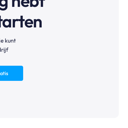
ig hebt
starten
je kunt
rijf
atis