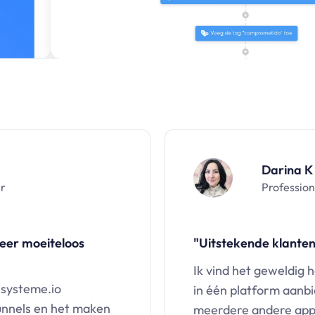
Darina K
er
Profession
heer moeiteloos
"Uitstekende klanten
Ik vind het geweldig 
 systeme.io
in één platform aanbi
unnels en het maken
meerdere andere apps