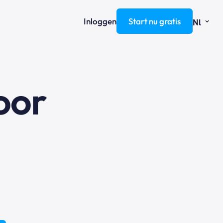
⌄
Inloggen
Start nu gratis
Nl
oor