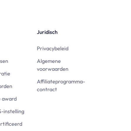
Juridisch
Privacybeleid
ssen
Algemene
voorwaarden
ratie
Affiliateprogramma-
worden
contract
e award
-instelling
tificeerd