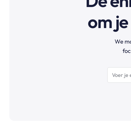
De eni
om je 
We mak
foc