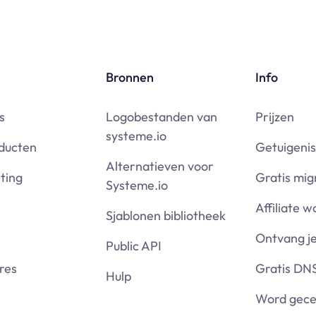
Bronnen
Info
s
Logobestanden van
Prijzen
systeme.io
oducten
Getuigeni
Alternatieven voor
ting
Gratis mig
Systeme.io
Affiliate 
Sjablonen bibliotheek
Ontvang j
Public API
res
Gratis DNS
Hulp
Word gecer