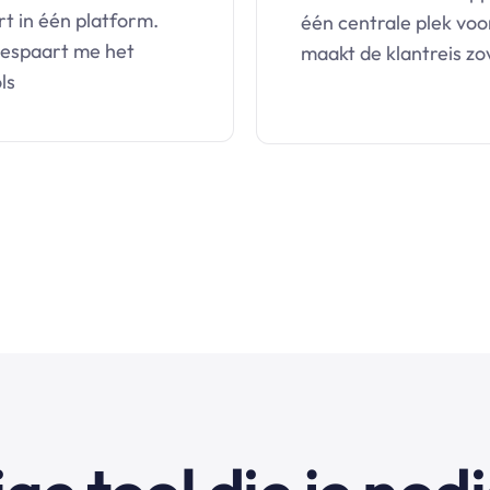
t in één platform.
één centrale plek voo
 bespaart me het
maakt de klantreis zo
ls