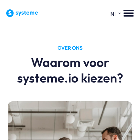
⌄
Nl
OVER ONS
Waarom voor
systeme.io kiezen?