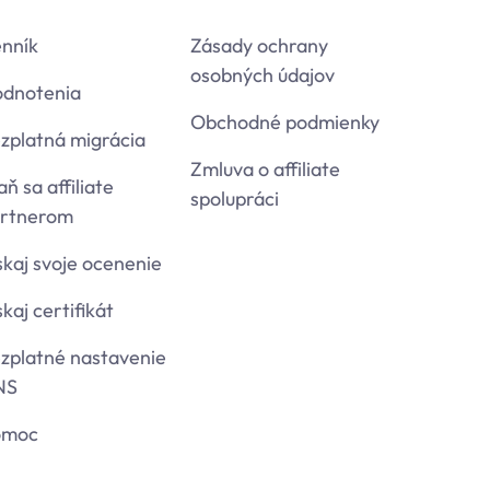
nník
Zásady ochrany
osobných údajov
dnotenia
Obchodné podmienky
zplatná migrácia
Zmluva o affiliate
aň sa affiliate
spolupráci
rtnerom
skaj svoje ocenenie
skaj certifikát
zplatné nastavenie
NS
omoc