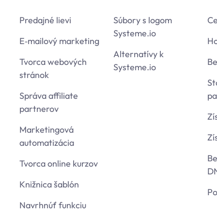
Predajné lievi
Súbory s logom
Ce
Systeme.io
E‑mailový marketing
Ho
Alternatívy k
Tvorca webových
Be
Systeme.io
stránok
St
Správa affiliate
pa
partnerov
Zí
Marketingová
Zí
automatizácia
Be
Tvorca online kurzov
D
Knižnica šablón
P
Navrhnúť funkciu