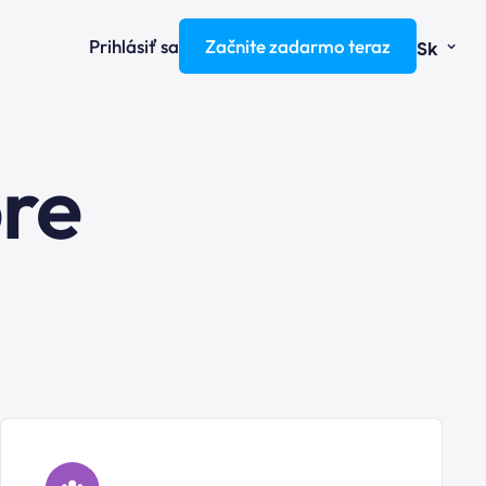
⌄
Prihlásiť sa
Začnite zadarmo teraz
Sk
ore