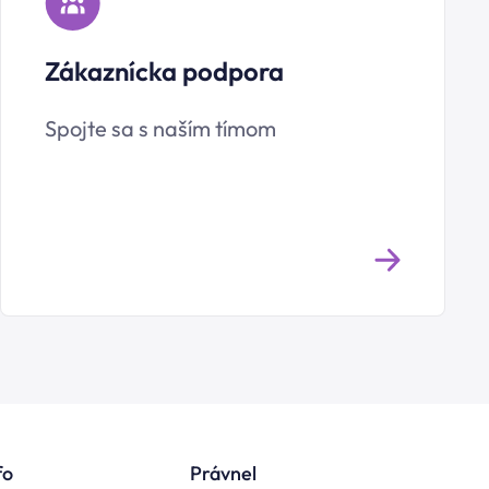
Zákaznícka podpora
Spojte sa s naším tímom
fo
Právne
l