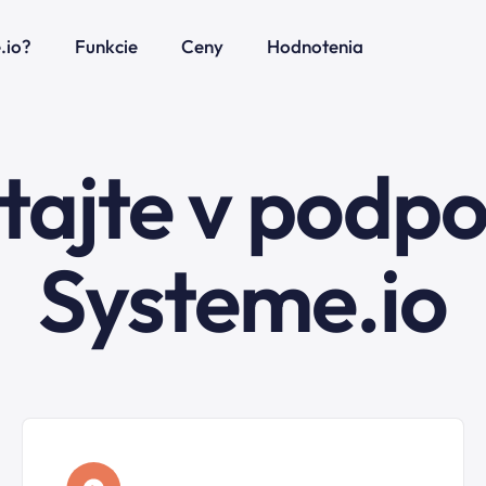
.io?
Funkcie
Ceny
Hodnotenia
tajte v podp
Systeme.io