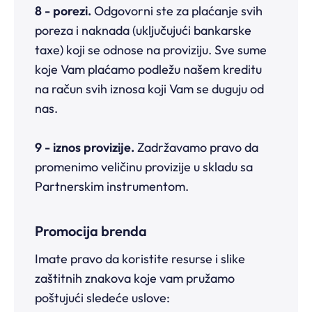
8 - porezi.
Odgovorni ste za plaćanje svih
poreza i naknada (uključujući bankarske
taxe) koji se odnose na proviziju. Sve sume
koje Vam plaćamo podležu našem kreditu
na račun svih iznosa koji Vam se duguju od
nas.
9 - iznos provizije.
Zadržavamo pravo da
promenimo veličinu provizije u skladu sa
Partnerskim instrumentom.
Promocija brenda
Imate pravo da koristite resurse i slike
zaštitnih znakova koje vam pružamo
poštujući sledeće uslove: