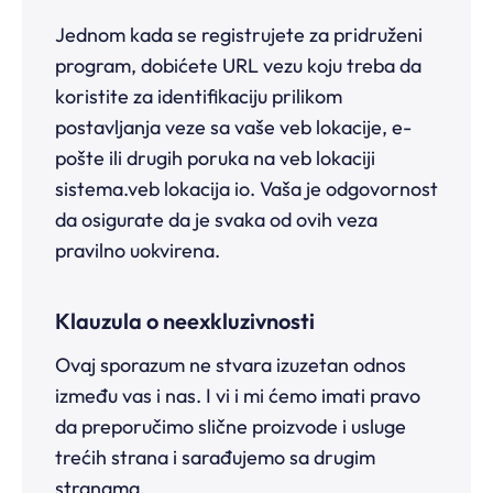
Jednom kada se registrujete za pridruženi
program, dobićete URL vezu koju treba da
koristite za identifikaciju prilikom
postavljanja veze sa vaše veb lokacije, e-
pošte ili drugih poruka na veb lokaciji
sistema.veb lokacija io. Vaša je odgovornost
da osigurate da je svaka od ovih veza
pravilno uokvirena.
Klauzula o neexkluzivnosti
Ovaj sporazum ne stvara izuzetan odnos
između vas i nas. I vi i mi ćemo imati pravo
da preporučimo slične proizvode i usluge
trećih strana i sarađujemo sa drugim
stranama.