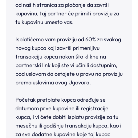
od naših stranica za plaćanje da završi
kupovinu, taj partner će primiti proviziju za
tu kupovinu umesto vas.
Isplatićemo vam proviziju od 60% za svakog
novog kupca koji završi primenljivu
transakciju kupca nakon što klikne na
partnerski link koji ste vi učinili dostupnim,
pod uslovom da ostajete u pravu na proviziju
prema uslovima ovog Ugovora.
Početak pretplate kupca određuje se
datumom prve kupovine ili registracije
kupca, i vi ćete dobiti isplatu provizije za tu
mesečnu ili godišnju transakciju kupca, kao i
za sve dodatne kupovine koje taj kupac