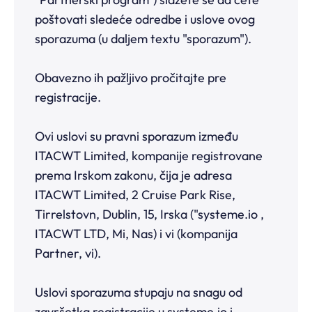
poštovati sledeće odredbe i uslove ovog
sporazuma (u daljem textu "sporazum").
Obavezno ih pažljivo pročitajte pre
registracije.
Ovi uslovi su pravni sporazum između
ITACWT Limited, kompanije registrovane
prema Irskom zakonu, čija je adresa
ITACWT Limited, 2 Cruise Park Rise,
Tirrelstovn, Dublin, 15, Irska ("systeme.io ,
ITACWT LTD, Mi, Nas) i vi (kompanija
Partner, vi).
Uslovi sporazuma stupaju na snagu od
završetka registracije u systeme.io i