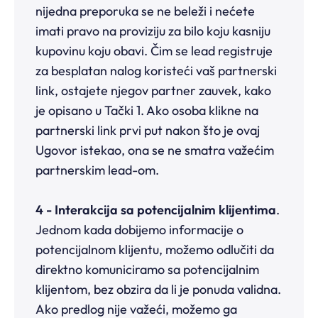
nijedna preporuka se ne beleži i nećete
imati pravo na proviziju za bilo koju kasniju
kupovinu koju obavi. Čim se lead registruje
za besplatan nalog koristeći vaš partnerski
link, ostajete njegov partner zauvek, kako
je opisano u Tački 1. Ako osoba klikne na
partnerski link prvi put nakon što je ovaj
Ugovor istekao, ona se ne smatra važećim
partnerskim lead-om.
4 - Interakcija sa potencijalnim klijentima
.
Jednom kada dobijemo informacije o
potencijalnom klijentu, možemo odlučiti da
direktno komuniciramo sa potencijalnim
klijentom, bez obzira da li je ponuda validna.
Ako predlog nije važeći, možemo ga