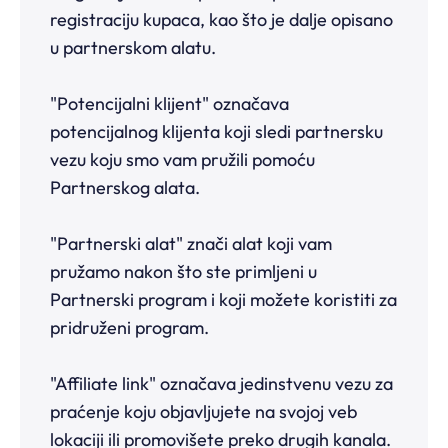
registraciju kupaca, kao što je dalje opisano
u partnerskom alatu.
"Potencijalni klijent" označava
potencijalnog klijenta koji sledi partnersku
vezu koju smo vam pružili pomoću
Partnerskog alata.
"Partnerski alat" znači alat koji vam
pružamo nakon što ste primljeni u
Partnerski program i koji možete koristiti za
pridruženi program.
"Affiliate link" označava jedinstvenu vezu za
praćenje koju objavljujete na svojoj veb
lokaciji ili promovišete preko drugih kanala.