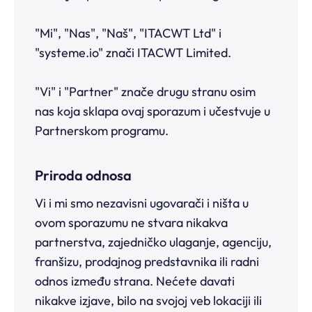
"Mi", "Nas", "Naš", "ITACWT Ltd" i
"systeme.io" znači ITACWT Limited.
"Vi" i "Partner" znače drugu stranu osim
nas koja sklapa ovaj sporazum i učestvuje u
Partnerskom programu.
Priroda odnosa
Vi i mi smo nezavisni ugovarači i ništa u
ovom sporazumu ne stvara nikakva
partnerstva, zajedničko ulaganje, agenciju,
franšizu, prodajnog predstavnika ili radni
odnos između strana. Nećete davati
nikakve izjave, bilo na svojoj veb lokaciji ili