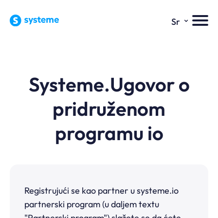
⌄
Sr
Systeme.Ugovor o
pridruženom
programu io
Registrujući se kao partner u systeme.io
partnerski program (u daljem textu
"Partnerski program") slažete se da ćete