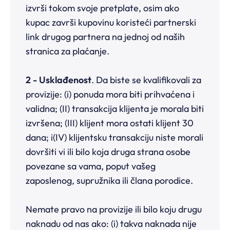
izvrši tokom svoje pretplate, osim ako
kupac završi kupovinu koristeći partnerski
link drugog partnera na jednoj od naših
stranica za plaćanje.
2 - Usklađenost
. Da biste se kvalifikovali za
provizije: (i) ponuda mora biti prihvaćena i
validna; (II) transakcija klijenta je morala biti
izvršena; (III) klijent mora ostati klijent 30
dana; i(IV) klijentsku transakciju niste morali
dovršiti vi ili bilo koja druga strana osobe
povezane sa vama, poput vašeg
zaposlenog, supružnika ili člana porodice.
Nemate pravo na provizije ili bilo koju drugu
naknadu od nas ako: (i) takva naknada nije