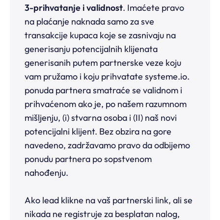
3-prihvatanje i validnost
. Imaćete pravo
na plaćanje naknada samo za sve
transakcije kupaca koje se zasnivaju na
generisanju potencijalnih klijenata
generisanih putem partnerske veze koju
vam pružamo i koju prihvatate systeme.io.
ponuda partnera smatraće se validnom i
prihvaćenom ako je, po našem razumnom
mišljenju, (i) stvarna osoba i (II) naš novi
potencijalni klijent. Bez obzira na gore
navedeno, zadržavamo pravo da odbijemo
ponudu partnera po sopstvenom
nahođenju.
Ako lead klikne na vaš partnerski link, ali se
nikada ne registruje za besplatan nalog,