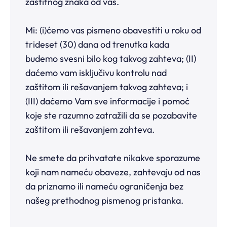
zaštitnog znaka od vas.
Mi: (i)ćemo vas pismeno obavestiti u roku od
trideset (30) dana od trenutka kada
budemo svesni bilo kog takvog zahteva; (II)
daćemo vam isključivu kontrolu nad
zaštitom ili rešavanjem takvog zahteva; i
(III) daćemo Vam sve informacije i pomoć
koje ste razumno zatražili da se pozabavite
zaštitom ili rešavanjem zahteva.
Ne smete da prihvatate nikakve sporazume
koji nam nameću obaveze, zahtevaju od nas
da priznamo ili nameću ograničenja bez
našeg prethodnog pismenog pristanka.