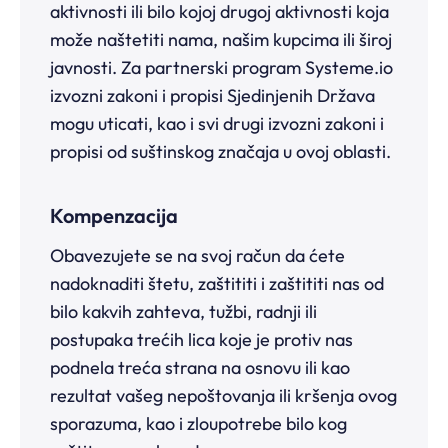
aktivnosti ili bilo kojoj drugoj aktivnosti koja
može naštetiti nama, našim kupcima ili široj
javnosti. Za partnerski program Systeme.io
izvozni zakoni i propisi Sjedinjenih Država
mogu uticati, kao i svi drugi izvozni zakoni i
propisi od suštinskog značaja u ovoj oblasti.
Kompenzacija
Obavezujete se na svoj račun da ćete
nadoknaditi štetu, zaštititi i zaštititi nas od
bilo kakvih zahteva, tužbi, radnji ili
postupaka trećih lica koje je protiv nas
podnela treća strana na osnovu ili kao
rezultat vašeg nepoštovanja ili kršenja ovog
sporazuma, kao i zloupotrebe bilo kog