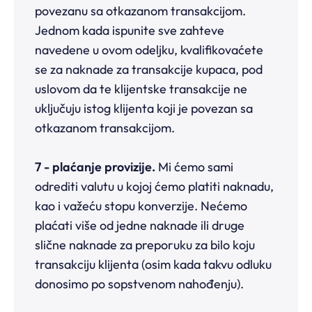
povezanu sa otkazanom transakcijom.
Jednom kada ispunite sve zahteve
navedene u ovom odeljku, kvalifikovaćete
se za naknade za transakcije kupaca, pod
uslovom da te klijentske transakcije ne
uključuju istog klijenta koji je povezan sa
otkazanom transakcijom.
7 - plaćanje provizije.
Mi ćemo sami
odrediti valutu u kojoj ćemo platiti naknadu,
kao i važeću stopu konverzije. Nećemo
plaćati više od jedne naknade ili druge
slične naknade za preporuku za bilo koju
transakciju klijenta (osim kada takvu odluku
donosimo po sopstvenom nahođenju).