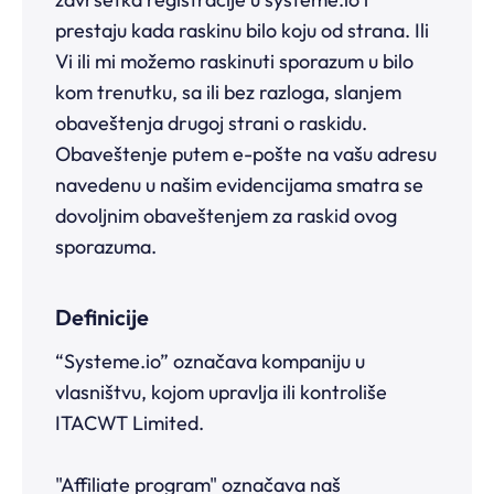
prestaju kada raskinu bilo koju od strana. Ili
Vi ili mi možemo raskinuti sporazum u bilo
kom trenutku, sa ili bez razloga, slanjem
obaveštenja drugoj strani o raskidu.
Obaveštenje putem e-pošte na vašu adresu
navedenu u našim evidencijama smatra se
dovoljnim obaveštenjem za raskid ovog
sporazuma.
Definicije
“Systeme.io” označava kompaniju u
vlasništvu, kojom upravlja ili kontroliše
ITACWT Limited.
"Affiliate program" označava naš