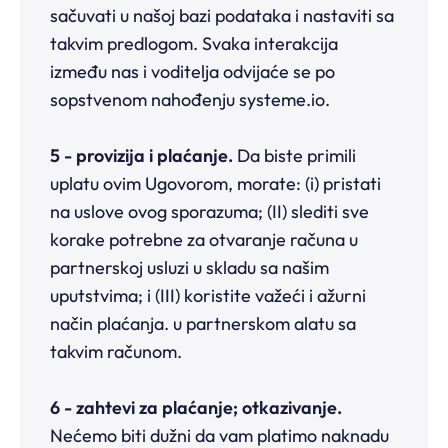
sačuvati u našoj bazi podataka i nastaviti sa
takvim predlogom. Svaka interakcija
između nas i voditelja odvijaće se po
sopstvenom nahođenju systeme.io.
5 - provizija i plaćanje.
Da biste primili
uplatu ovim Ugovorom, morate: (i) pristati
na uslove ovog sporazuma; (II) slediti sve
korake potrebne za otvaranje računa u
partnerskoj usluzi u skladu sa našim
uputstvima; i (III) koristite važeći i ažurni
način plaćanja. u partnerskom alatu sa
takvim računom.
6 - zahtevi za plaćanje; otkazivanje.
Nećemo biti dužni da vam platimo naknadu