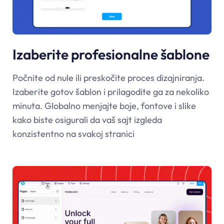
Izaberite profesionalne šablone
Počnite od nule ili preskočite proces dizajniranja.
Izaberite gotov šablon i prilagodite ga za nekoliko
minuta. Globalno menjajte boje, fontove i slike
kako biste osigurali da vaš sajt izgleda
konzistentno na svakoj stranici