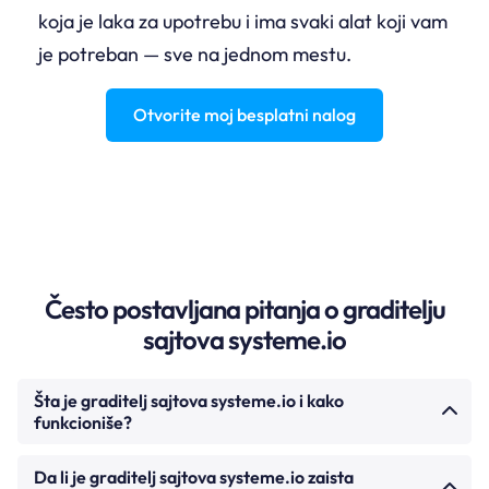
koja je laka za upotrebu i ima svaki alat koji vam
je potreban — sve na jednom mestu.
Otvorite moj besplatni nalog
Često postavljana pitanja o graditelju
sajtova systeme.io
Šta je graditelj sajtova systeme.io i kako
funkcioniše?
Graditelj sajtova
systeme.io
vam omogućava da
Da li je graditelj sajtova systeme.io zaista
kreirate kompletan sajt pomoću editora prevuci i pusti.