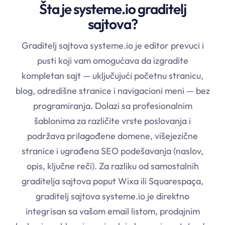
Šta je systeme.io graditelj
sajtova?
Graditelj sajtova
systeme.io
je editor prevuci i
pusti koji vam omogućava da izgradite
kompletan sajt — uključujući početnu stranicu,
blog, odredišne stranice i navigacioni meni — bez
programiranja. Dolazi sa profesionalnim
šablonima za različite vrste poslovanja i
podržava prilagođene domene, višejezične
stranice i ugrađena SEO podešavanja (naslov,
opis, ključne reči). Za razliku od samostalnih
graditelja sajtova poput Wixa ili Squarespaça,
graditelj sajtova
systeme.io
je direktno
integrisan sa vašom email listom, prodajnim