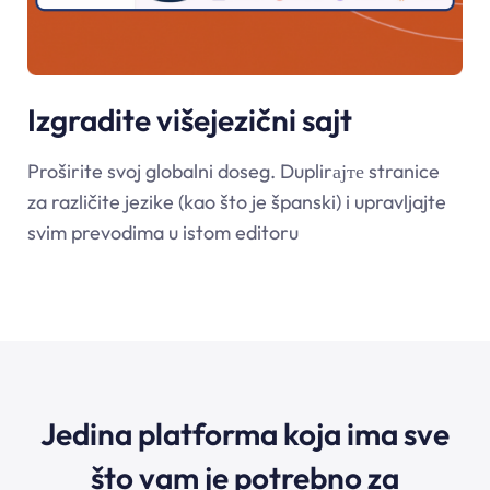
Izgradite višejezični sajt
Proširite svoj globalni doseg. Duplirајте stranice
za različite jezike (kao što je španski) i upravljajte
svim prevodima u istom editoru
Jedina platforma koja ima sve
što vam je potrebno za