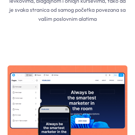
levkovima, blagajnom i onlajn kursevima, tako da
je svaka stranica od samog početka povezana sa
vašim poslovnim alatima