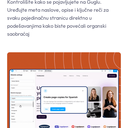
Kontrolišite kako se pojavljujete na Guglu.
Uređujte meta naslove, opise i ključne reči za
svaku pojedinačnu stranicu direktno u
podešavanjima kako biste povećali organski
saobraćaj