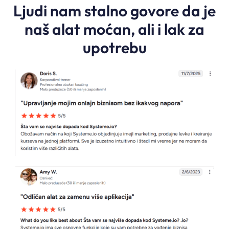
Ljudi nam stalno govore da je
naš alat moćan, ali i lak za
upotrebu