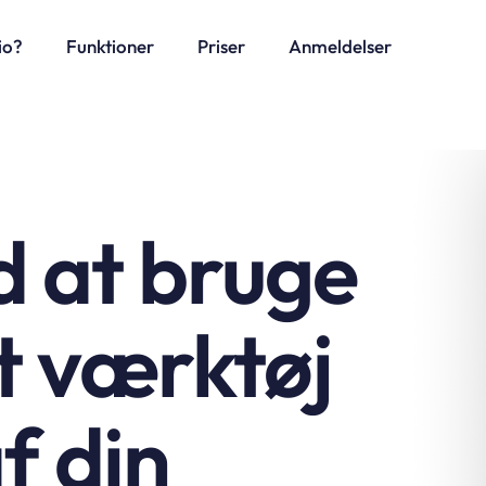
io?
Funktioner
Priser
Anmeldelser
 at bruge
gt værktøj
af din