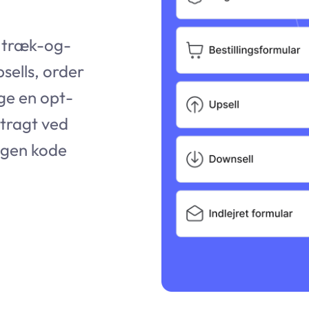
n træk-og-
psells, order
ge en opt-
rtragt ved
ngen kode