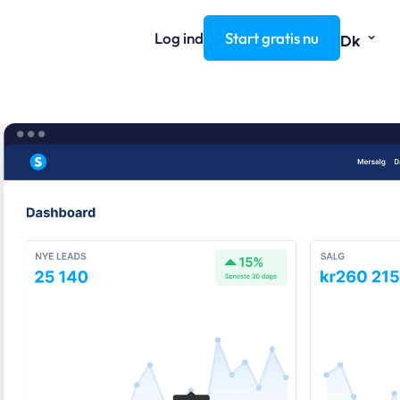
⌄
Log ind
Start gratis nu
Dk