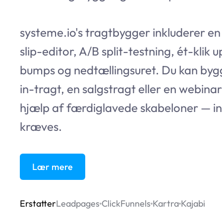
systeme.io
's tragtbygger inkluderer e
slip-editor, A/B split-testning, ét-klik u
bumps og nedtællingsuret. Du kan byg
in-tragt, en salgstragt eller en webina
hjælp af færdiglavede skabeloner — i
kræves.
Lær mere
Erstatter
Leadpages
ClickFunnels
Kartra
Kajabi