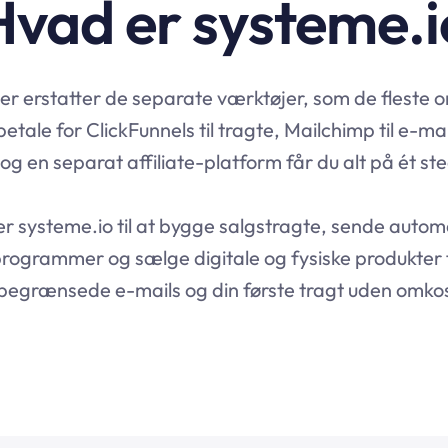
Hvad er systeme.i
der erstatter de separate værktøjer, som de fleste on
etale for ClickFunnels til tragte, Mailchimp til e-mail
g en separat affiliate-platform får du alt på ét ste
er
systeme.io
til at bygge salgstragte, sende auto
eprogrammer og sælge digitale og fysiske produkter
ubegrænsede e-mails og din første tragt uden omkos