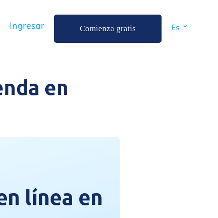
⌄
Ingresar
Es
Comienza gratis
enda en
en línea en