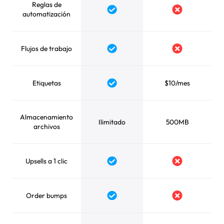
Reglas de
Yes
No
automatización
Flujos de trabajo
Yes
No
Etiquetas
$10/mes
Yes
Almacenamiento
Ilimitado
500MB
archivos
Upsells a 1 clic
Yes
No
Order bumps
Yes
No