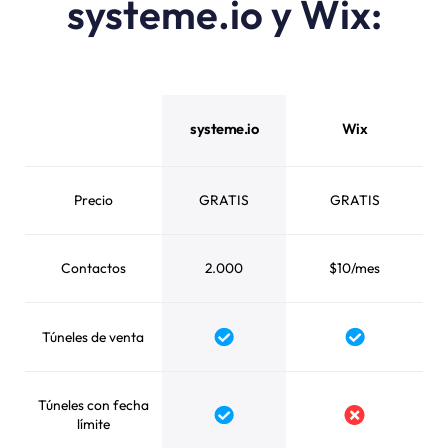
systeme.io y Wix:
systeme.io vs Wix feature comparison
systeme.io
Wix
Precio
GRATIS
GRATIS
Contactos
2.000
$10/mes
Túneles de venta
Yes
Yes
Túneles con fecha
Yes
No
límite