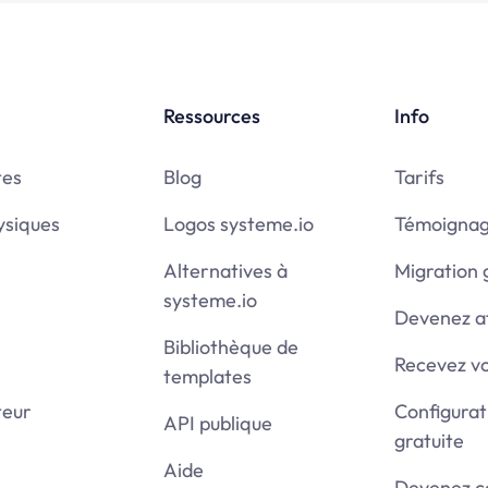
Ressources
Info
tes
Blog
Tarifs
ysiques
Logos systeme.io
Témoigna
Alternatives à
Migration 
systeme.io
Devenez af
Bibliothèque de
Recevez v
templates
teur
Configura
API publique
gratuite
Aide
Devenez ce