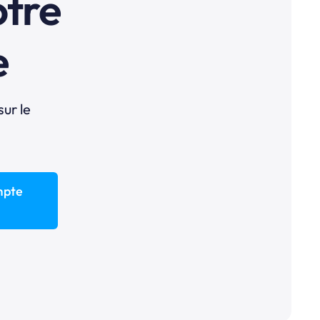
otre
e
sur le
mpte