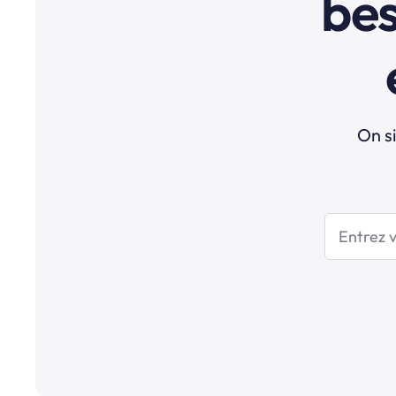
bes
On si