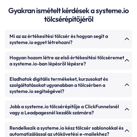
Gyakran ismételt kérdések a systeme.io
tölcsérépítőjéről
Mi az az értékesítési tölcsér és hogyan segít a
systeme.io egyet létrehozni?
Az értékesítési tölcsér olyan weboldalak sorozata,
Hogyan hozom létre az első értékesítési tölcséremet
amely egy látogatót a tudatosságtól a vásárlásig vezet.
a systeme.io-ban lépésről lépésre?
A
systeme.io
tölcsérépítője lehetővé teszi, hogy ezeket
az oldalakat drag-and-drop szerkesztővel hozza létre,
1.Lépjen a Tölcsérek menüpontra az irányítópulton, és
fizetési processzorokat csatlakoztasson (Stripe vagy
Eladhatok digitális termékeket, kurzusokat és
kattintson a „Tölcsér létrehozása" gombra. 2.
PayPal), upsell és downsell ajánlatokat állítson be, és
szolgáltatásokat ugyanabban a tölcsérben a
Válasszon tölcsér típust (érdeklődő rögzítés,
összekapcsolja az e-mail automatizálással — mindezt
systeme.io segítségével?
termékértékesítés, webinár stb.) és válasszon sablont.
egyetlen irányítópultról. Egy bevált sablonnal kezdi, és
3. Kattintson az egyes lépésekre az oldal
testreszabja azt ajánlatához. A tölcsérépítő minden
Igen. Egyetlen
systeme.io
tölcsér képes digitális
szerkesztéséhez a drag-and-drop szerkesztőben,
Jobb a systeme.io tölcsérépítője a ClickFunnelsnél
csomagban elérhető, beleértve az ingyenes csomagot
terméket (PDF, sablon) eladni, hozzáférést biztosítani
módosítsa a szöveget, képeket és az ajánlat részleteit.
vagy a Leadpagesnél kezdők számára?
is (legfeljebb 3 tölcsér).
egy online kurzushoz, coaching foglalkozást foglalni a
4. Csatlakoztassa fizetési processzorát a fizetési
naptáron keresztül, és a vevőt e-mail sorozatba
lépésnél. 5. Állítson be e-mail automatizálást az új
A legtöbb kezdő számára igen. A
systeme.io
irányítani, mindezt automatikusan. Beállíthatja, hogy
Rendelkezik a systeme.io kész tölcsér sablonokkal és
érdeklődők vagy vevők nyomon követéséhez. 6.
tölcsérépítője összehasonlítható a ClickFunnels
az egyes tölcsér lépések mit szállítsanak és milyen
automatizálással az utókövetési e-mailekhez?
Kattintson a Közzététel gombra. A legtöbb első tölcsér
alapfunkcionalitásával (többlépéses tölcsérek, A/B