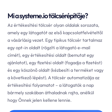
Mi a systeme.io tölcsérépítője?
Az értékesítési tölcsér olyan oldalak sorozata,
amely egy látogatót az első kapcsolatfelvételtől
a vásárlásig vezet. Egy tipikus tölcsér tartalmaz
egy opt-in oldalt (rögzíti a látogató e-mail
címét), egy értékesítési oldalt (bemutat egy
ajánlatot), egy fizetési oldalt (fogadja a fizetést)
és egy köszönő oldalt (kézbesíti a terméket vagy
a következő lépést). A tölcsér automatizálja az
értékesítési folyamatot – a látogatók a nap
bármely szakában áthaladnak rajta, anélkül
hogy Önnek jelen kellene lennie.