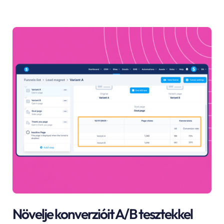
Növelje konverzióit A/B tesztekkel