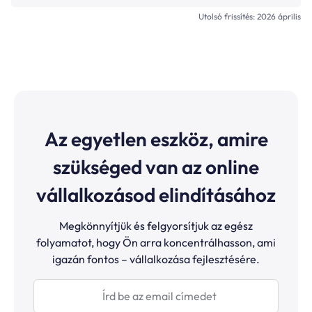
automatizálás fusson vásárlás után. Ez az integráció
2 órán belül élőbe mehet.
tesztelés, határidő időzítők, upsellok) és ugyanazon az
jelenti a fő előnyt az önálló tölcsérépítőkkel szemben,
Igen. A
systeme.io
kész sablonokat kínál a
Utolsó frissítés: 2026 április
áron tartalmaz e-mailt, kurzusokat és affiliate
amelyek külső eszközöket igényelnek a kurzusok
leggyakoribb tölcsér típusokhoz: lead mágnes,
rendszert — vagy ingyen. A ClickFunnels 35 700
kézbesítéséhez vagy foglaláshoz.
termékindítás, webinár regisztráció, tripwire, tagsági
Ft/hónaptól indul csak a tölcsérépítőért. A Leadpages
oldal és még sok más. Minden sablon előre elkészített
(~18 000 Ft/hónap) inkább a céloldalakra összpontosít,
oldaldesignokat tartalmaz. Az e-mailes utókövetéshez
nem a teljes tölcsérékre. A
systeme.io
ingyenes
előre elkészített automatizálási munkafolyamatokat
csomagja 3 tölcsért tartalmaz, így ez a
használhat, amelyek akkor aktiválódnak, amikor egy
legkockázatmentesebb lehetőség a kipróbáláshoz
kapcsolat belép egy tölcsérbe vagy vásárlást hajt
elköteleződés előtt.
végre. Testreszabja az e-mail tartalmát és az időzítést
Az egyetlen eszköz, amire
— az automatizálási struktúra már be van állítva.
szükséged van az online
vállalkozásod elindításához
Megkönnyítjük és felgyorsítjuk az egész
folyamatot, hogy Ön arra koncentrálhasson, ami
igazán fontos – vállalkozása fejlesztésére.