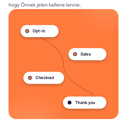
hogy Önnek jelen kellene lennie.