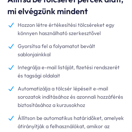
mi elvégzünk mindent
Hozzon létre értékesítési tölcséreket egy
könnyen használható szerkesztővel
Gyorsítsa fel a folyamatot bevált
sablonjainkkal
Integrálja e-mail listáját, fizetési rendszerét
és tagsági oldalait
Automatizálja a tölcsér lépéseit e-mail
sorozatok indításához és azonnali hozzáférés
biztosításához a kurzusokhoz
Állítson be automatikus határidőket, amelyek
átirányítják a felhasználókat, amikor az