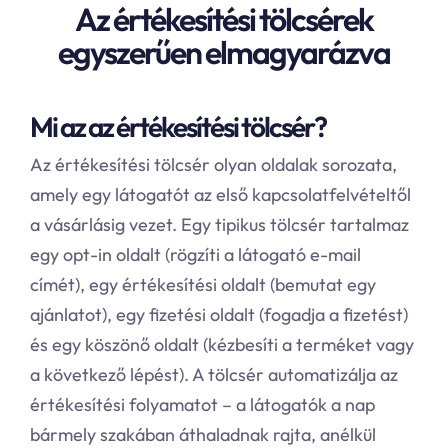
Az értékesítési tölcsérek
egyszerűen elmagyarázva
Mi az az értékesítési tölcsér?
Az értékesítési tölcsér olyan oldalak sorozata,
amely egy látogatót az első kapcsolatfelvételtől
a vásárlásig vezet. Egy tipikus tölcsér tartalmaz
egy opt-in oldalt (rögzíti a látogató e-mail
címét), egy értékesítési oldalt (bemutat egy
ajánlatot), egy fizetési oldalt (fogadja a fizetést)
és egy köszönő oldalt (kézbesíti a terméket vagy
a következő lépést). A tölcsér automatizálja az
értékesítési folyamatot – a látogatók a nap
bármely szakában áthaladnak rajta, anélkül