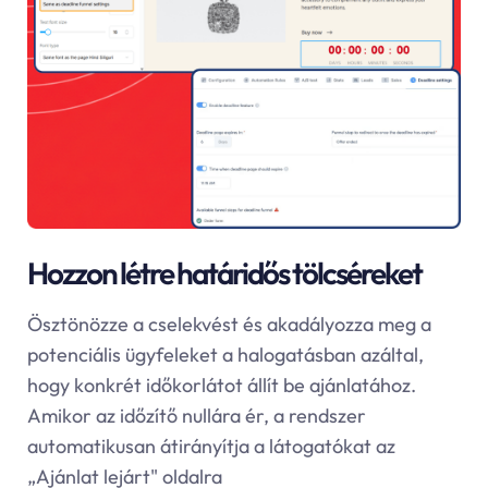
Hozzon létre határidős tölcséreket
Ösztönözze a cselekvést és akadályozza meg a
potenciális ügyfeleket a halogatásban azáltal,
hogy konkrét időkorlátot állít be ajánlatához.
Amikor az időzítő nullára ér, a rendszer
automatikusan átirányítja a látogatókat az
„Ajánlat lejárt" oldalra