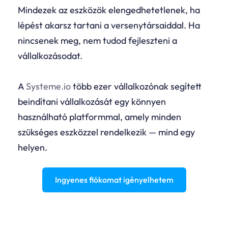
Mindezek az eszközök elengedhetetlenek, ha
lépést akarsz tartani a versenytársaiddal. Ha
nincsenek meg, nem tudod fejleszteni a
vállalkozásodat.
A
Systeme.io
több ezer vállalkozónak segített
beindítani vállalkozását egy könnyen
használható platformmal, amely minden
szükséges eszközzel rendelkezik — mind egy
helyen.
Ingyenes fiókomat igényelhetem