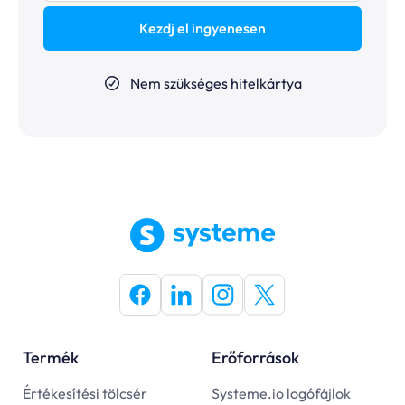
Kezdj el ingyenesen
Nem szükséges hitelkártya
Termék
Erőforrások
Értékesítési tölcsér
Systeme.io logófájlok