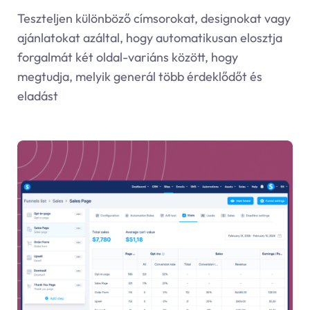
Teszteljen különböző címsorokat, designokat vagy
ajánlatokat azáltal, hogy automatikusan elosztja
forgalmát két oldal-variáns között, hogy
megtudja, melyik generál több érdeklődőt és
eladást