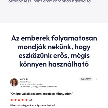
olcsóbb lesz, mint amit korábban használtál.
Az emberek folyamatosan
mondják nekünk, hogy
eszközünk erős, mégis
könnyen használható