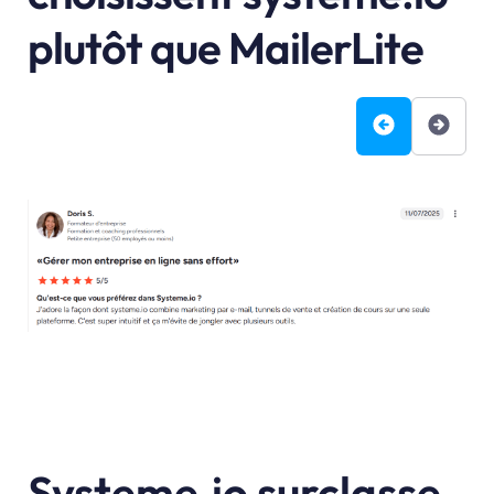
plutôt que MailerLite
Systeme.io surclasse