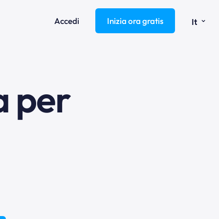
⌄
Accedi
Inizia ora gratis
It
a per