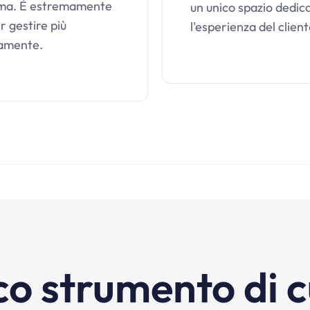
orma. È estremamente
un unico spazio dedica
er gestire più
l'esperienza del client
amente.
co strumento di c