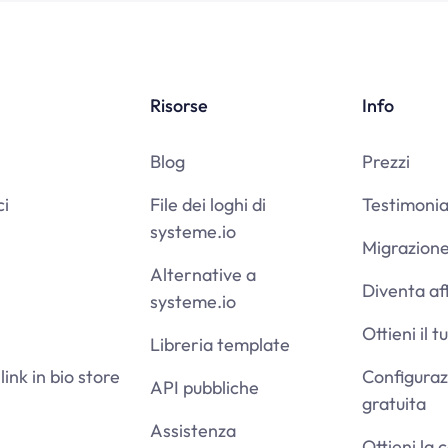
Risorse
Info
Blog
Prezzi
ci
File dei loghi di
Testimoni
systeme.io
Migrazione
Alternative a
Diventa aff
systeme.io
Ottieni il 
Libreria template
link in bio store
Configura
API pubbliche
gratuita
Assistenza
Ottieni la 