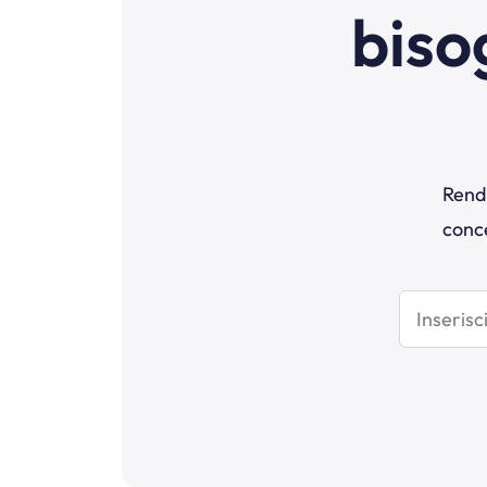
biso
Rendi
conce