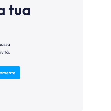
a tua
 possa
ività.
itamente