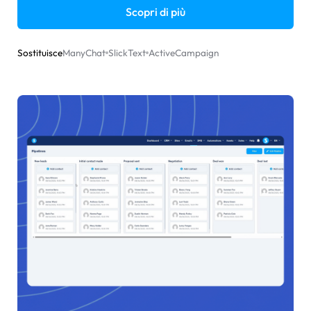
Scopri di più
Sostituisce
ManyChat
SlickText
ActiveCampaign