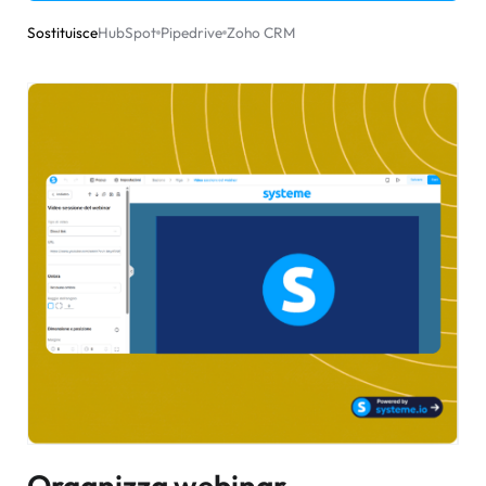
Sostituisce
HubSpot
Pipedrive
Zoho CRM
Organizza webinar