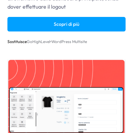
dover effettuare il logout
Scopri di più
Sostituisce
GoHighLevel
WordPress Multisite