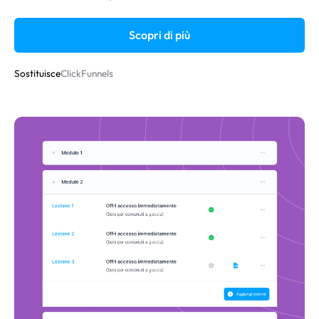
Scopri di più
Sostituisce
ClickFunnels