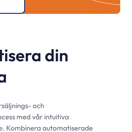
isera din
a
rsäljnings- och
ess med vår intuitiva
e. Kombinera automatiserade