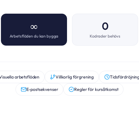
∞
0
Arbetsflöden du kan bygga
Kodrader behövs
Visuella arbetsflöden
Villkorlig förgrening
Tidsfördröjnin
E-postsekvenser
Regler för kursåtkomst