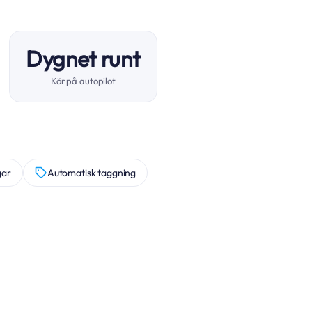
Dygnet runt
Kör på autopilot
gar
Automatisk taggning