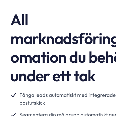
All
marknadsförin
omation du beh
under ett tak
Fånga leads automatiskt med integrerade 
postutskick
Segmentera din målgrupp automatiskt ge