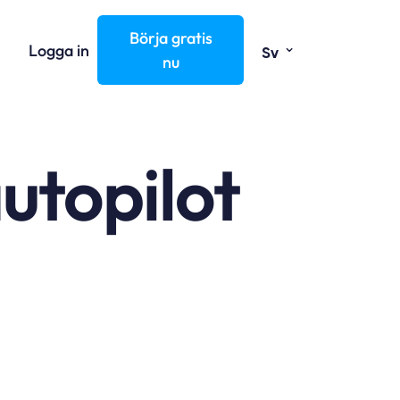
Börja gratis
⌄
Logga in
Sv
nu
autopilot