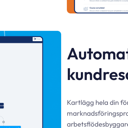
Automat
kundres
Kartlägg hela din fö
marknadsföringsproc
arbetsflödesbyggar