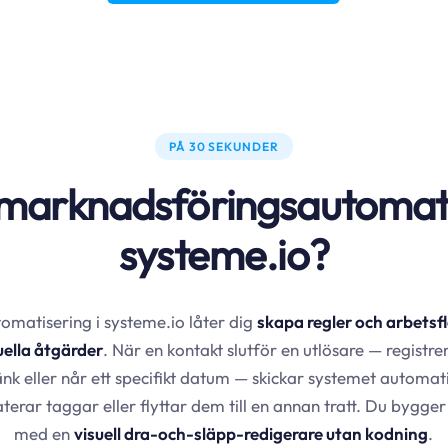
PÅ 30 SEKUNDER
marknadsföringsautomati
systeme.io?
matisering i systeme.io låter dig
skapa regler och arbetsf
ella åtgärder
. När en kontakt slutför en utlösare — registrer
länk eller når ett specifikt datum — skickar systemet automati
erar taggar eller flyttar dem till en annan tratt. Du bygge
med en
visuell dra-och-släpp-redigerare utan kodning
.