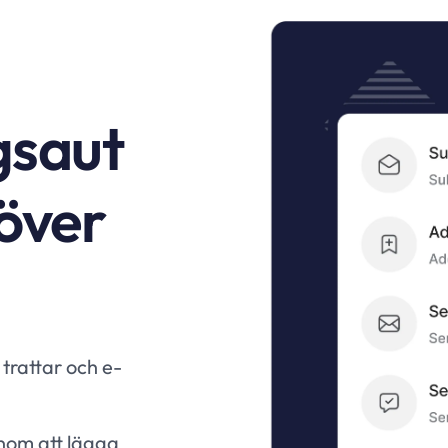
gsaut
över
trattar och e-
nom att lägga