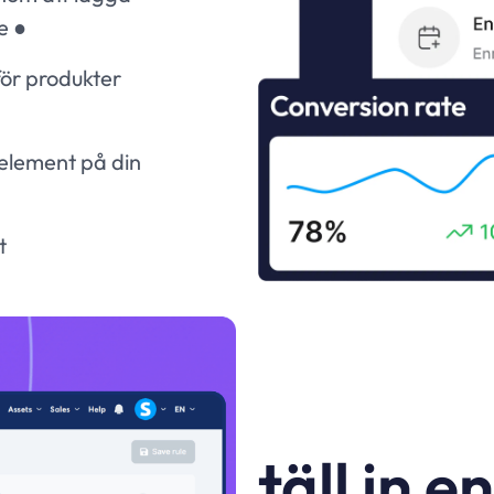
e ●
för produkter
t element på din
t
täll in e