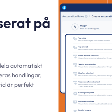
erat på
ldela automatiskt
eras handlingar,
ltid är perfekt