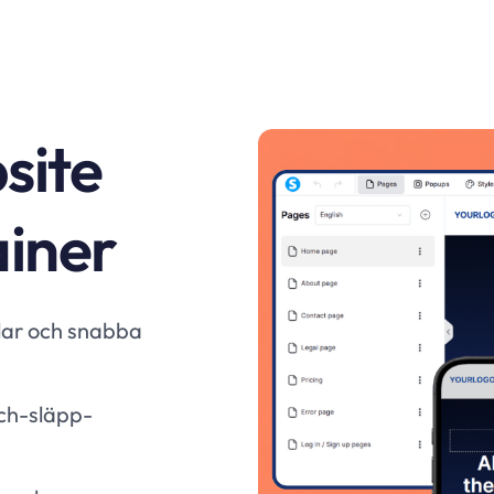
site
ainer
lar och snabba
och-släpp-