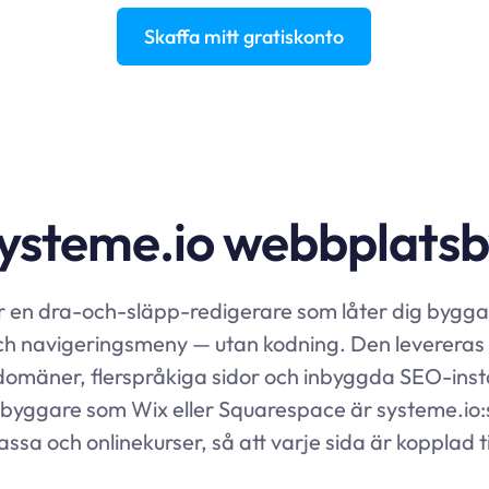
Skaffa mitt gratiskonto
systeme.io webbplats
 en dra-och-släpp-redigerare som låter dig bygga 
och navigeringsmeny — utan kodning. Den levereras m
mäner, flerspråkiga sidor och inbyggda SEO-inställn
atsbyggare som Wix eller Squarespace är
systeme.io
kassa och onlinekurser, så att varje sida är kopplad ti