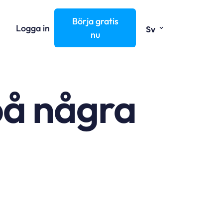
Börja gratis
⌄
Logga in
Sv
nu
på några