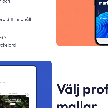
m och
ra ditt innehåll
SEO-
yckelord
Välj pro
mallar