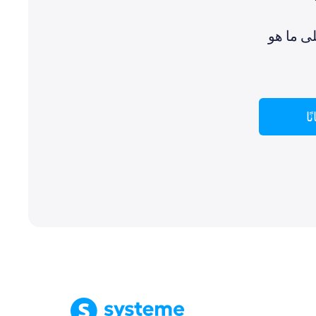
ى ما هو
ًا