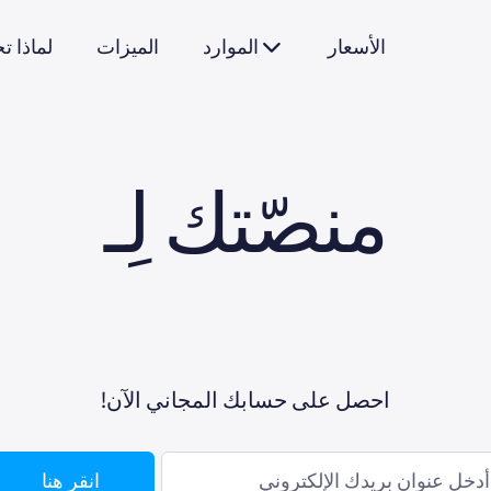
الأسعار
الموارد
الميزات
؟systeme.io لماذ
منصّتك لِـ
ا
!احصل على حسابك المجاني الآن
انقر هنا