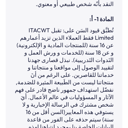
النقد بأنّه شخص طبيعي أو معنوي.
:المادة 1- أ
تُطبَّق قيود السَن على: تقبل ITACWT
Limited فقط العملاء الذين تزيد أعمارهم
عن 16 سنة (للمنتجات المادية و الإلكترونية)
و عن 18 سنة (للخدمات و ورش العمل و
النَدوات التَدريبية). نبذل قصارى جهدنا
لتقييد الوصول إلى مواقعنا و منتجاتنا و
خدماتنا للقاصرين. على الرغم من أنَ
منتجاتنا ليست من الطَبيعة المثيرة للصَدمة,
نفضّل استهداف جمهور ناضج قادر على فهم
الآثار و المسؤوليات في عالم الأعمال. أيَ
شخص مشترك في الرسالة الإخبارية و لا
يستوفي هذه المعايير(السن أقل من 16
سنة) سيتم حذفه على الفور من قاعدة
البيانات الخاصة بنا بمجرد انتباهنا لهذه