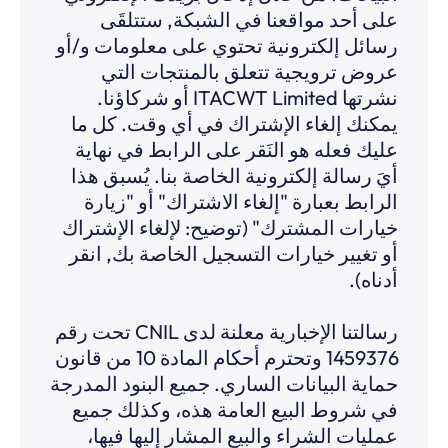
على أحد مواقعنا في الشبكة, ستتلقَى
رسائل إلكترونية تحتوي على معلومات و/أو
عروض ترويجية تتعلق بالمنتجات التي
نشرتها ITACWT Limited أو شركاؤنا.
يمكنك إلغاء الإشتراك في أي وقت. كل ما
عليك فعله هو النَقر على الرابط في نهاية
أيَ رسالة إلكترونية الخاصة بنا. يُسبق هذا
الرابط بعبارة "إلغاء الاشتراك" أو "زيارة
خيارات المشترك" (توضيح: لإلغاء الإشتراك
أو تغيير خيارات التسجيل الخاصة بك, انقر
أدناه).
رسالتنا الإخبارية معلنة لدى CNIL تحت رقم
1459376 وتحترم أحكام المادة 10 من قانون
حماية البيانات الساري. جميع البنود المدرجة
في شروط البيع العامة هذه، وكذلك جميع
عمليات الشراء والبيع المشار إليها فيها،