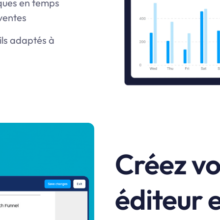
iques en temps
 ventes
ils adaptés à
Créez vo
éditeur e