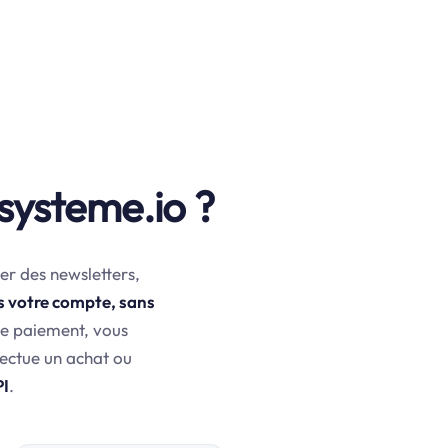
systeme.io ?
er des newsletters,
s votre compte, sans
de paiement, vous
fectue un achat ou
PI
.