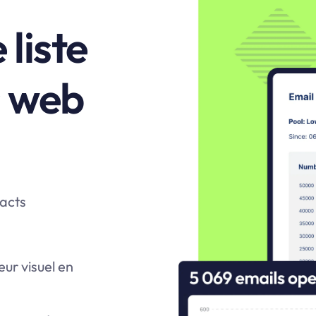
liste
s web
tacts
ur visuel en