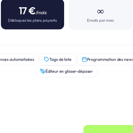
17 €
∞
/mois
Débloquez les plans payants
Emails par mois
nces automatisées
Tags de liste
Programmation des news
Éditeur en glisser-déposer