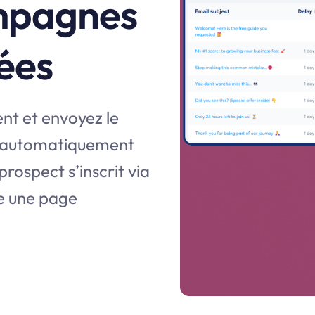
mpagnes
ées
t et envoyez le
 automatiquement
rospect s’inscrit via
te une page