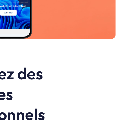
ez des
es
onnels