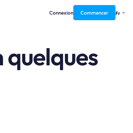
⌄
Connexion
Commencer
Fr
n quelques