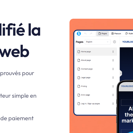
fié la
s web
éprouvés pour
teur simple en
e de paiement