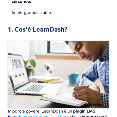
cercando.
Immergiamoci subito.
1. Cos'è LearnDash?
In parole povere, LearnDash è un
plugin LMS
(
learning management system
) che
si integra con il