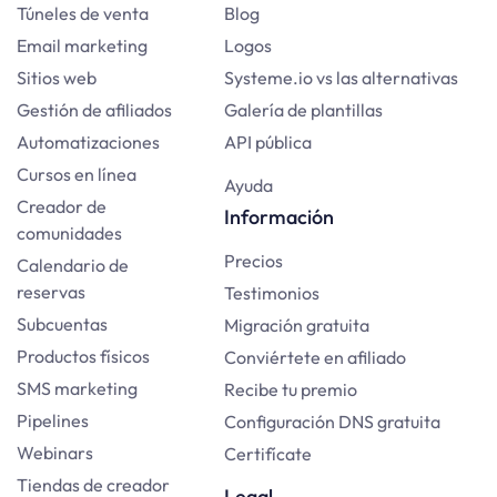
Túneles de venta
Blog
Email marketing
Logos
Sitios web
Systeme.io vs las alternativas
Gestión de afiliados
Galería de plantillas
Automatizaciones
API pública
Cursos en línea
Ayuda
Creador de
Información
comunidades
Precios
Calendario de
reservas
Testimonios
Subcuentas
Migración gratuita
Productos físicos
Conviértete en afiliado
SMS marketing
Recibe tu premio
Pipelines
Configuración DNS gratuita
Webinars
Certifícate
Tiendas de creador
Legal